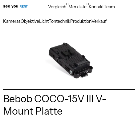
0
0
Vergleich
Merkliste
Kontakt
Team
Kameras
Objektive
Licht
Tontechnik
Produktion
Verkauf
Bebob COCO-15V III V-
Mount Platte