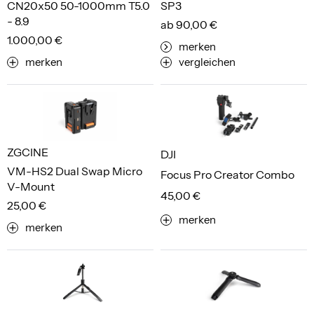
CN20x50 50-1000mm T5.0
SP3
- 8.9
ab 90,00 €
1.000,00 €
merken
merken
vergleichen
ZGCINE
DJI
VM-HS2 Dual Swap Micro
Focus Pro Creator Combo
V-Mount
45,00 €
25,00 €
merken
merken