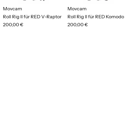
Movcam
Movcam
Roll Rig II für RED V-Raptor
Roll Rig II für RED Komodo
200,00 €
200,00 €
merken
merken
Kopp
Manfrotto
PRCD-K
087NW Wind Up
6,00 €
15,00 €
merken
merken