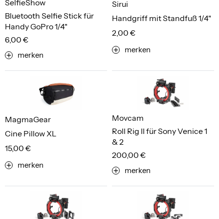
SelfieShow
Sirui
Bluetooth Selfie Stick für
Handgriff mit Standfuß 1/4"
Handy GoPro 1/4"
2,00 €
6,00 €
merken
merken
Movcam
MagmaGear
Roll Rig II für Sony Venice 1
Cine Pillow XL
& 2
15,00 €
200,00 €
merken
merken