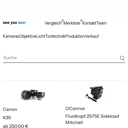
0
0
Vergleich
Merkliste
Kontakt
Team
Kameras
Objektive
Licht
Tontechnik
Produktion
Verkauf
OConnor
Canon
Fluidkopf 2575E Sideload
K35
Mitchell
ab 250,00 €