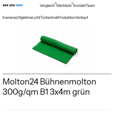
0
0
Vergleich
Merkliste
Kontakt
Team
Kameras
Objektive
Licht
Tontechnik
Produktion
Verkauf
Molton24 Bühnenmolton
300g/qm B1 3x4m grün