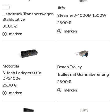
HHT
Jiffy
Handtruck Transportwagen
Steamer J-4000M 1.500W
Stahlstative
25,00 €
30,00 €
merken
merken
Motorola
Beach Trolley
6-fach Ladegerät für
Trolley mit Gummibereifung
DP2400e
25,00 €
25,00 €
merken
merken