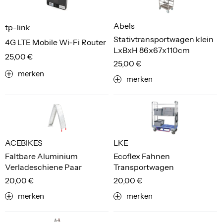
Abels
tp-link
Stativtransportwagen klein
4G LTE Mobile Wi-Fi Router
LxBxH 86x67x110cm
25,00 €
25,00 €
merken
merken
ACEBIKES
LKE
Faltbare Aluminium
Ecoflex Fahnen
Verladeschiene Paar
Transportwagen
20,00 €
20,00 €
merken
merken