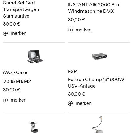
Stand Set Cart
INSTANT AIR 2000 Pro
Transportwagen
Windmaschine DMX
Stahlstative
30,00 €
30,00 €
merken
merken
FSP
iWorkCase
Fortron Champ 19" 900W
V3 16 M1/M2
USV-Anlage
30,00 €
30,00 €
merken
merken