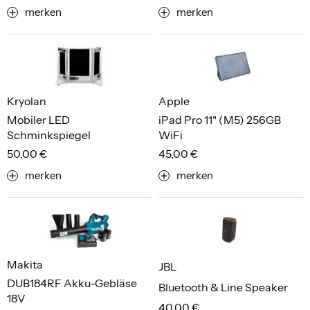
merken
merken
Kryolan
Apple
Mobiler LED
iPad Pro 11" (M5) 256GB
Schminkspiegel
WiFi
50,00 €
45,00 €
merken
merken
Makita
JBL
DUB184RF Akku-Gebläse
Bluetooth & Line Speaker
18V
40,00 €