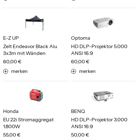
E-Z UP
Optoma
Zelt Endeavor Black Alu
HD DLP-Projektor 5.000
3x3m mit Wänden
ANSI 16:9
60,00 €
60,00 €
merken
merken
Honda
BENQ
EU 22i Stromaggregat
HD DLP-Projektor 3.000
1.800W
ANSI 16:9
55,00 €
50,00 €