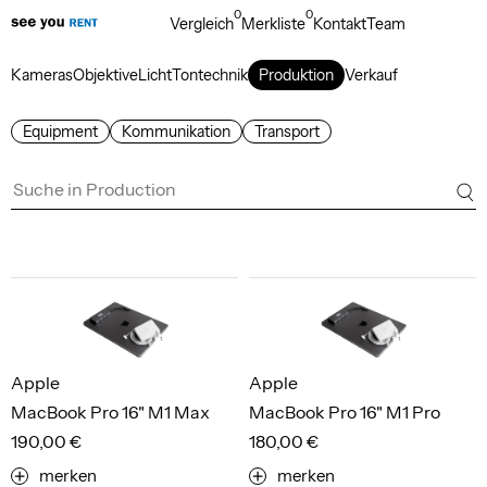
0
0
Vergleich
Merkliste
Kontakt
Team
Kameras
Objektive
Licht
Tontechnik
Produktion
Verkauf
Equipment
Kommunikation
Transport
Apple
Apple
MacBook Pro 16" M1 Max
MacBook Pro 16" M1 Pro
190,00 €
180,00 €
merken
merken