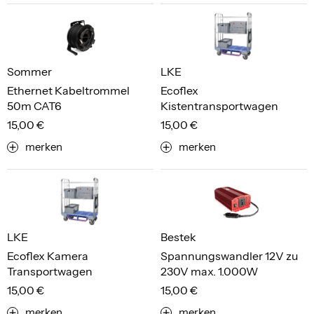
Sommer
LKE
Ethernet Kabeltrommel
Ecoflex
50m CAT6
Kistentransportwagen
15,00 €
15,00 €
merken
merken
LKE
Bestek
Ecoflex Kamera
Spannungswandler 12V zu
Transportwagen
230V max. 1.000W
15,00 €
15,00 €
merken
merken