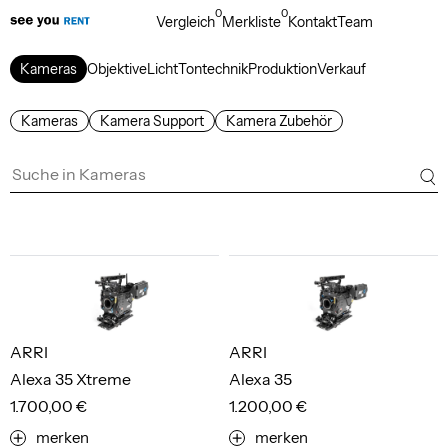
0
0
Vergleich
Merkliste
Kontakt
Team
Kameras
Objektive
Licht
Tontechnik
Produktion
Verkauf
Kameras
Kamera Support
Kamera Zubehör
ARRI
ARRI
Alexa 35 Xtreme
Alexa 35
1.700,00 €
1.200,00 €
merken
merken