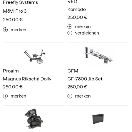
RED
Freefly Systems
Komodo
MōVI Pro 3
250,00 €
250,00 €
merken
merken
vergleichen
Proaim
GFM
Magnus Rikscha Dolly
GF-7800 Jib Set
250,00 €
250,00 €
merken
merken