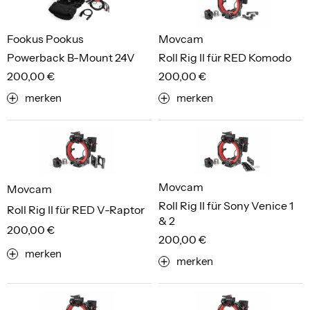
Fookus Pookus
Movcam
Powerback B-Mount 24V
Roll Rig II für RED Komodo
200,00 €
200,00 €
merken
merken
Movcam
Movcam
Roll Rig II für Sony Venice 1
Roll Rig II für RED V-Raptor
& 2
200,00 €
200,00 €
merken
merken