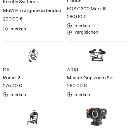
Canon
Freefly Systems
EOS C300 Mark III
MōVI Pro 3 ignite extended
280,00 €
290,00 €
merken
merken
vergleichen
DJI
ARRI
Ronin-2
Master Grip Zoom Set
275,00 €
260,00 €
merken
merken