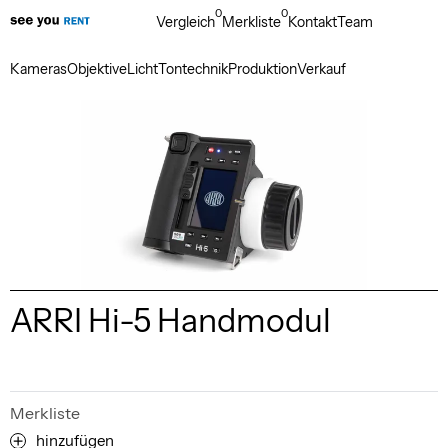
0
0
Vergleich
Merkliste
Kontakt
Team
Kameras
Objektive
Licht
Tontechnik
Produktion
Verkauf
ARRI Hi-5 Handmodul
Merkliste
hinzufügen