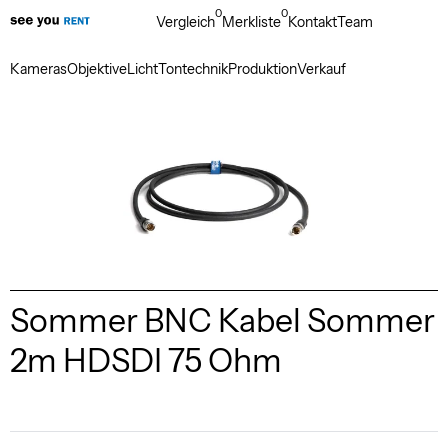
0
0
Vergleich
Merkliste
Kontakt
Team
Kameras
Objektive
Licht
Tontechnik
Produktion
Verkauf
Sommer BNC Kabel Sommer
2m HDSDI 75 Ohm