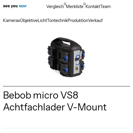
0
0
Vergleich
Merkliste
Kontakt
Team
Kameras
Objektive
Licht
Tontechnik
Produktion
Verkauf
Bebob micro VS8
Achtfachlader V-Mount