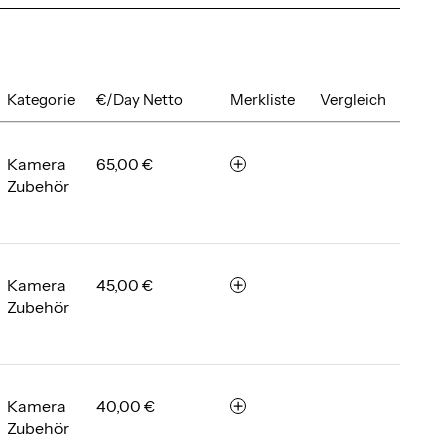
Kategorie
€/Day Netto
Merkliste
Vergleich
Kamera
65,00 €
m
Zubehör
e
r
k
e
n
Kamera
45,00 €
m
Zubehör
e
r
k
e
n
Kamera
40,00 €
m
Zubehör
e