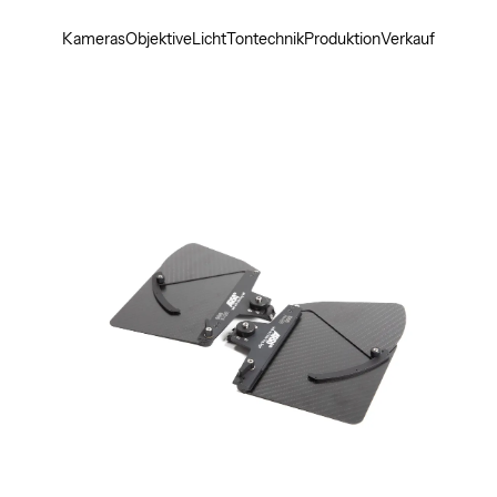
Kameras
Objektive
Licht
Tontechnik
Produktion
Verkauf