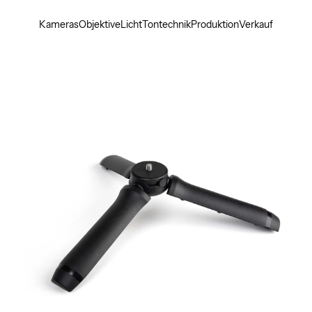
Kameras
Objektive
Licht
Tontechnik
Produktion
Verkauf