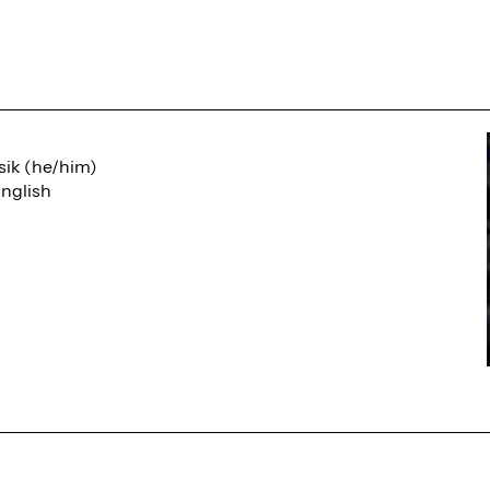
sik (he/him)
nglish