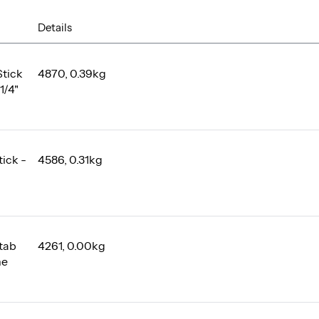
Details
Stick
4870, 0.39kg
1/4"
tick -
4586, 0.31kg
Stab
4261, 0.00kg
me