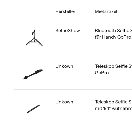
Hersteller
Mietartikel
SelfieShow
Bluetooth Selfie 
für Handy GoPro 
Unkown
Teleskop Selfie S
GoPro
Unkown
Teleskop Selfie 
mit 1/4" Aufnah