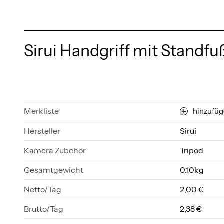
Sirui Handgriff mit Standfuß
Merkliste
hinzufü
Hersteller
Sirui
Kamera Zubehör
Tripod
Gesamtgewicht
0.10kg
Netto/Tag
2,00 €
Brutto/Tag
2,38 €