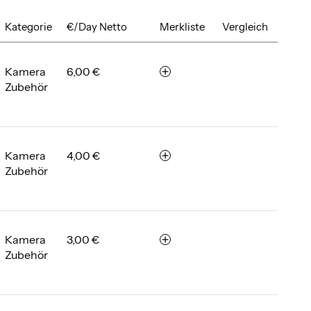
Kategorie
€/Day Netto
Merkliste
Vergleich
Kamera
6,00 €
m
Zubehör
e
r
k
e
n
Kamera
4,00 €
m
Zubehör
e
r
k
e
n
Kamera
3,00 €
m
Zubehör
e
r
k
e