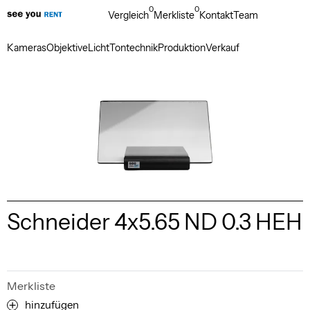
0
0
Vergleich
Merkliste
Kontakt
Team
Kameras
Objektive
Licht
Tontechnik
Produktion
Verkauf
Schneider 4x5.65 ND 0.3 HEH
Merkliste
hinzufügen