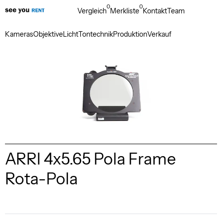
0
0
Vergleich
Merkliste
Kontakt
Team
Kameras
Objektive
Licht
Tontechnik
Produktion
Verkauf
ARRI 4x5.65 Pola Frame
Rota-Pola