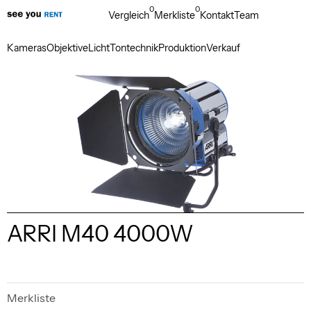
0
0
Vergleich
Merkliste
Kontakt
Team
Kameras
Objektive
Licht
Tontechnik
Produktion
Verkauf
ARRI M40 4000W
Merkliste