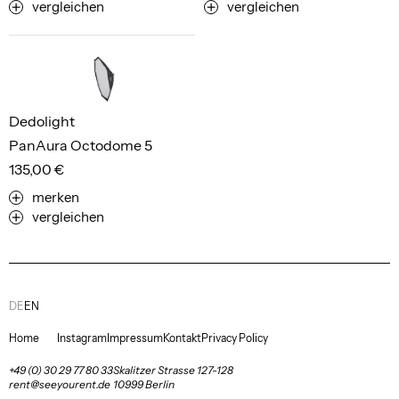
vergleichen
vergleichen
Dedolight
PanAura Octodome 5
135,00 €
merken
vergleichen
DE
EN
Home
Instagram
Impressum
Kontakt
Privacy Policy
+49 (0) 30 29 77 80 33
Skalitzer Strasse 127-128
rent@seeyourent.de
10999 Berlin