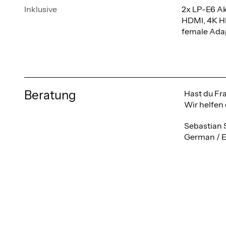
Inklusive
2x LP-E6 Ak
HDMI, 4K H
female Adap
Beratung
Hast du Fr
Wir helfen 
Sebastian 
German / E