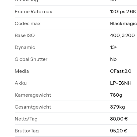
Frame Rate max
120fps 2.6K
Codec max
Blackmagic
Base ISO
400, 3.200
Dynamic
13+
Global Shutter
No
Media
CFast 2.0
Akku
LP-E6NH
Kameragewicht
760g
Gesamtgewicht
3.79kg
Netto/Tag
80,00 €
Brutto/Tag
95,20 €