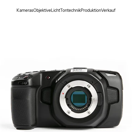
Kameras
Objektive
Licht
Tontechnik
Produktion
Verkauf