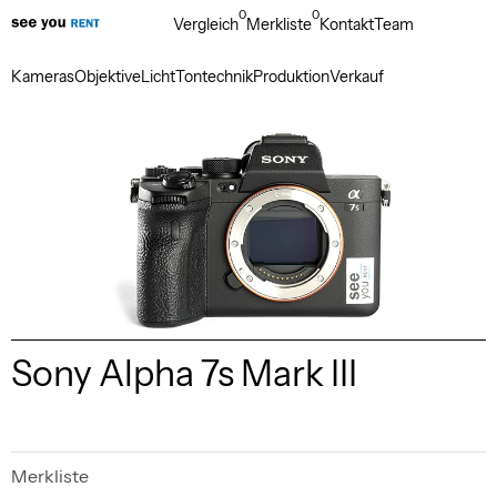
0
0
Vergleich
Merkliste
Kontakt
Team
Kameras
Objektive
Licht
Tontechnik
Produktion
Verkauf
Sony Alpha 7s Mark III
Merkliste