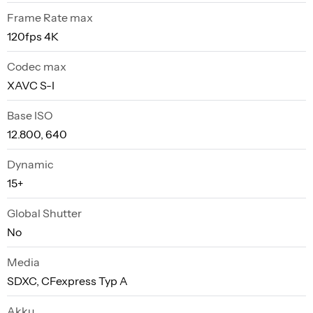
Frame Rate max
120fps 4K
Codec max
XAVC S-I
Base ISO
12.800, 640
Dynamic
15+
Global Shutter
No
Media
SDXC, CFexpress Typ A
Akku