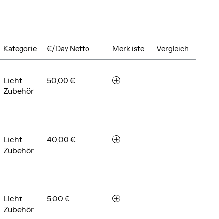
Kategorie
€/Day Netto
Merkliste
Vergleich
Licht
50,00 €
m
Zubehör
e
r
k
e
n
Licht
40,00 €
m
Zubehör
e
r
k
e
n
Licht
5,00 €
m
Zubehör
e