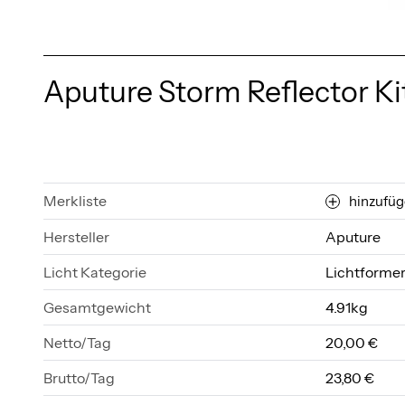
Aputure Storm Reflector Ki
Merkliste
hinzufü
Hersteller
Aputure
Licht Kategorie
Lichtforme
Gesamtgewicht
4.91kg
Netto/Tag
20,00 €
Brutto/Tag
23,80 €