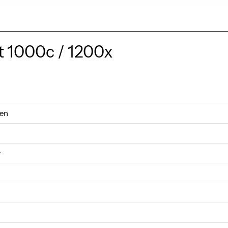
t 1000c / 1200x
gen
r