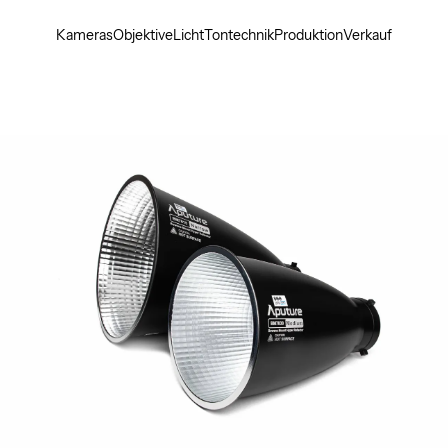
Kameras
Objektive
Licht
Tontechnik
Produktion
Verkauf