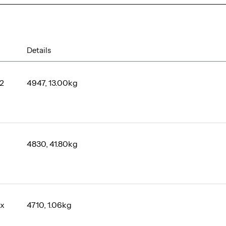
Details
52
4947, 13.00kg
4830, 41.80kg
0x
4710, 1.06kg