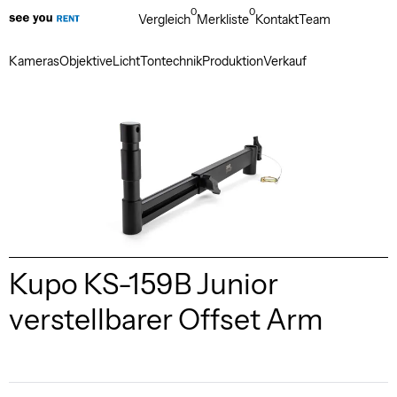
0
0
Vergleich
Merkliste
Kontakt
Team
Kameras
Objektive
Licht
Tontechnik
Produktion
Verkauf
Kupo KS-159B Junior
verstellbarer Offset Arm