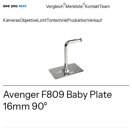
0
0
Vergleich
Merkliste
Kontakt
Team
Kameras
Objektive
Licht
Tontechnik
Produktion
Verkauf
Avenger F809 Baby Plate
16mm 90°