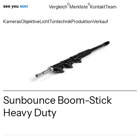
0
0
Vergleich
Merkliste
Kontakt
Team
Kameras
Objektive
Licht
Tontechnik
Produktion
Verkauf
Sunbounce Boom-Stick
Heavy Duty