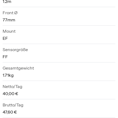
1.2m
Front Ø
77mm
Mount
EF
Sensorgröße
FF
Gesamtgewicht
1.71kg
Netto/Tag
40,00 €
Brutto/Tag
47,60 €