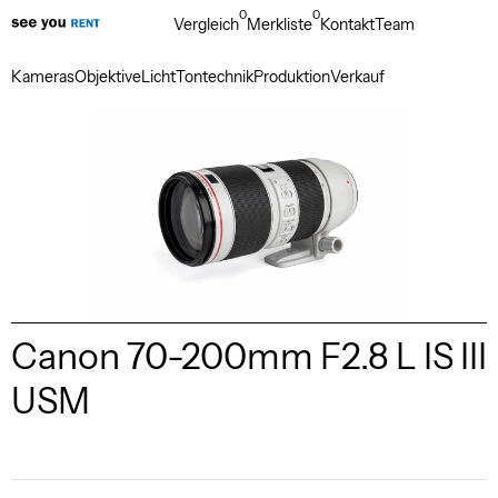
0
0
Vergleich
Merkliste
Kontakt
Team
Kameras
Objektive
Licht
Tontechnik
Produktion
Verkauf
Canon 70-200mm F2.8 L IS III
USM