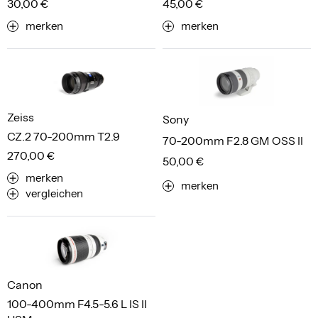
30,00 €
45,00 €
merken
merken
Zeiss
Sony
CZ.2 70-200mm T2.9
70-200mm F2.8 GM OSS II
270,00 €
50,00 €
merken
merken
vergleichen
Canon
100-400mm F4.5-5.6 L IS II