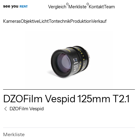
0
0
Vergleich
Merkliste
Kontakt
Team
Kameras
Objektive
Licht
Tontechnik
Produktion
Verkauf
DZOFilm Vespid 125mm T2.1
DZOFilm Vespid
Merkliste