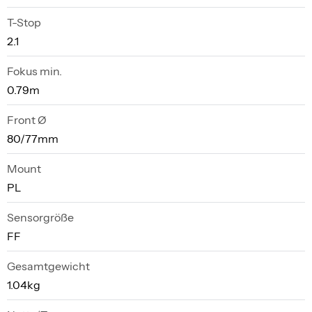
T-Stop
2.1
Fokus min.
0.79m
Front Ø
80/77mm
Mount
PL
Sensorgröße
FF
Gesamtgewicht
1.04kg