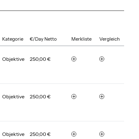
Kategorie
€/Day Netto
Merkliste
Vergleich
Objektive
250,00 €
m
v
e
e
r
r
k
g
e
l
n
e
Objektive
250,00 €
m
v
i
e
e
c
r
r
h
k
g
e
e
l
n
n
e
Objektive
250,00 €
m
v