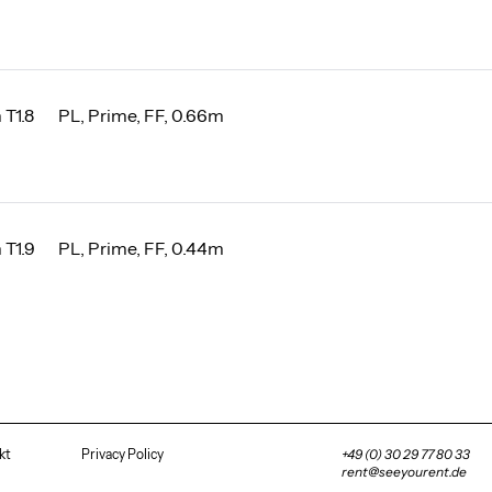
T1.8
PL, Prime, FF, 0.66m
T1.9
PL, Prime, FF, 0.44m
kt
Privacy Policy
+49 (0) 30 29 77 80 33
rent@seeyourent.de