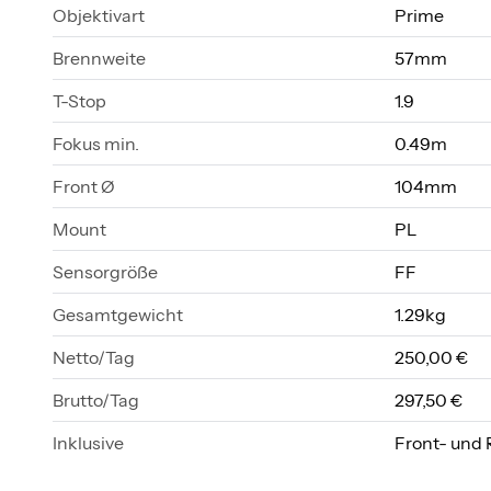
Objektivart
Prime
Brennweite
57mm
T-Stop
1.9
Fokus min.
0.49m
Front Ø
104mm
Mount
PL
Sensorgröße
FF
Gesamtgewicht
1.29kg
Netto/Tag
250,00 €
Brutto/Tag
297,50 €
Inklusive
Front- und