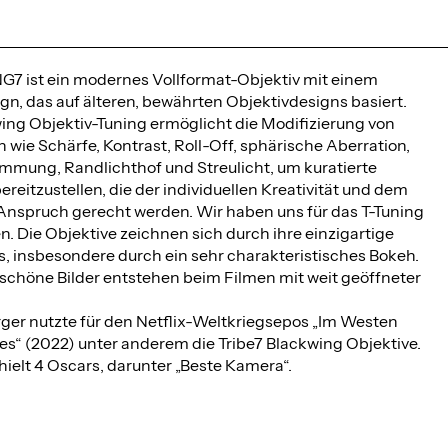
 ist ein modernes Vollformat-Objektiv mit einem
n, das auf älteren, bewährten Objektivdesigns basiert.
ing Objektiv-Tuning ermöglicht die Modifizierung von
wie Schärfe, Kontrast, Roll-Off, sphärische Aberration,
ümmung, Randlichthof und Streulicht, um kuratierte
ereitzustellen, die der individuellen Kreativität und dem
 Anspruch gerecht werden. Wir haben uns für das T-Tuning
. Die Objektive zeichnen sich durch ihre einzigartige
s, insbesondere durch ein sehr charakteristisches Bokeh.
schöne Bilder entstehen beim Filmen mit weit geöffneter
ger nutzte für den Netflix-Weltkriegsepos „Im Westen
es“ (2022) unter anderem die Tribe7 Blackwing Objektive.
hielt 4 Oscars, darunter „Beste Kamera“.