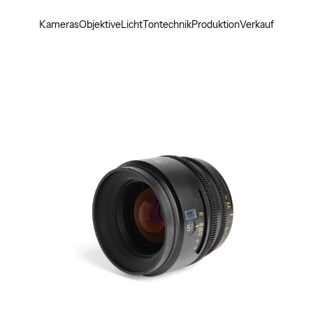
Kameras
Objektive
Licht
Tontechnik
Produktion
Verkauf