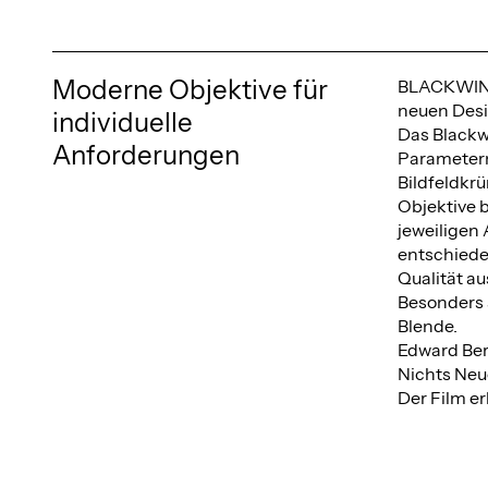
Moderne Objektive für
BLACKWING7
neuen Desig
individuelle
Das Blackw
Anforderungen
Parametern 
Bildfeldkr
Objektive b
jeweiligen
entschieden
Qualität au
Besonders 
Blende.
Edward Ber
Nichts Neu
Der Film er