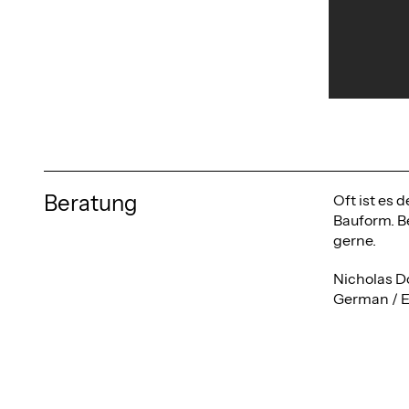
Beratung
Oft ist es
Bauform. Be
gerne.
Nicholas D
German / E