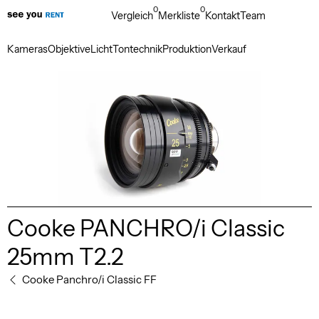
0
0
Vergleich
Merkliste
Kontakt
Team
Kameras
Objektive
Licht
Tontechnik
Produktion
Verkauf
Cooke PANCHRO/i Classic
25mm T2.2
Cooke Panchro/i Classic FF