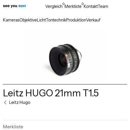
0
0
Vergleich
Merkliste
Kontakt
Team
Kameras
Objektive
Licht
Tontechnik
Produktion
Verkauf
Leitz HUGO 21mm T1.5
Leitz Hugo
Merkliste