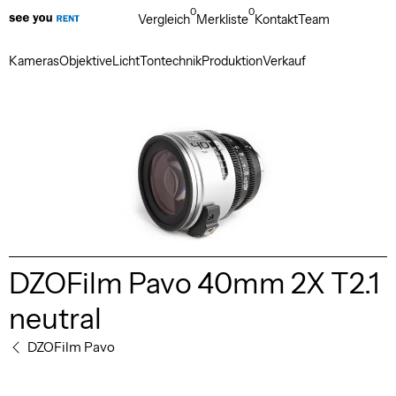
0
0
Vergleich
Merkliste
Kontakt
Team
Kameras
Objektive
Licht
Tontechnik
Produktion
Verkauf
DZOFilm Pavo 40mm 2X T2.1
neutral
DZOFilm Pavo