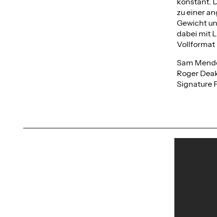
konstant. D
zu einer a
Gewicht un
dabei mit 
Vollformat
Sam Mendes’
Roger Deak
Signature 