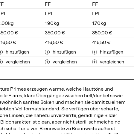
FF
FF
FF
LPL
LPL
LPL
2.00kg
1.90kg
1.70kg
350,00 €
350,00 €
350,00 €
416,50 €
416,50 €
416,50 €
hinzufügen
hinzufügen
hinzufügen
vergleichen
vergleichen
vergleichen
ture Primes erzeugen warme, weiche Hauttöne und
olle Flares, klare Übergänge zwischen hell/dunkel sowie
ewöhnlich sanftes Bokeh und machen sie damit zu einem
iebten Vollformatstandard. Sie verfügen über scharfe,
che Linsen, die nahezu unverzerrte, geradlinige Bilder
r Bildcharakter ist clean, aber nicht steril, schmeichelnd
h scharf und von Brennweite zu Brennweite äußerst