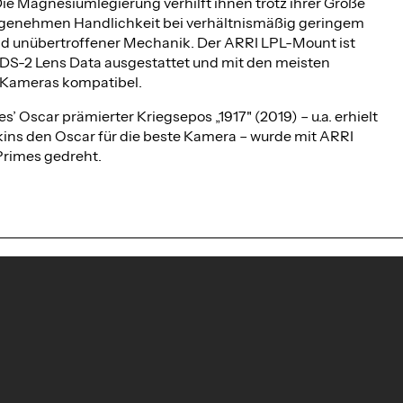
ie Magnesiumlegierung verhilft ihnen trotz ihrer Größe
ngenehmen Handlichkeit bei verhältnismäßig geringem
d unübertroffener Mechanik. Der ARRI LPL-Mount ist
LDS-2 Lens Data ausgestattet und mit den meisten
 Kameras kompatibel.
 Oscar prämierter Kriegsepos „1917" (2019) – u.a. erhielt
ins den Oscar für die beste Kamera – wurde mit ARRI
Primes gedreht.