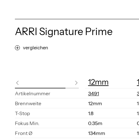
ARRI Signature Prime
vergleichen
12mm
Ar­ti­kel­num­mer
3491
Brenn­wei­te
12mm
T-Stop
1.8
1
Fo­kus Min.
0.35m
Front Ø
134mm