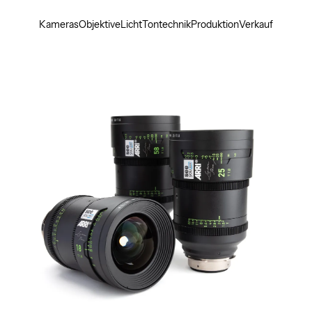
Kameras
Objektive
Licht
Tontechnik
Produktion
Verkauf