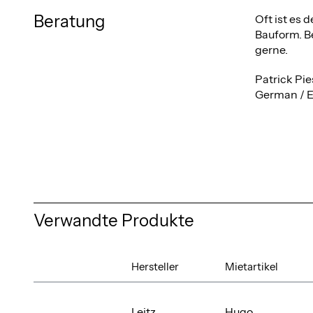
Beratung
Oft ist es
Bauform. Be
gerne.
Patrick Pie
German / E
Verwandte Produkte
Hersteller
Mietartikel
Leitz
Hugo