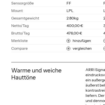
Sen­sor­grö­ße
FF
Mount
LPL
Ge­samt­ge­wicht
2.80kg
Net­to/Tag
400,00 €
Brut­to/Tag
476,00 €
Merkliste
hinzufügen
Compare
vergleichen
Warme und weiche
ARRI Signa
eindrucksv
Hauttöne
ein außerg
äußerst bel
kontrastrei
liefern. De
und dennoc