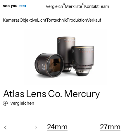
0
0
Vergleich
Merkliste
Kontakt
Team
Kameras
Objektive
Licht
Tontechnik
Produktion
Verkauf
Atlas Lens Co. Mercury
vergleichen
24mm
27mm