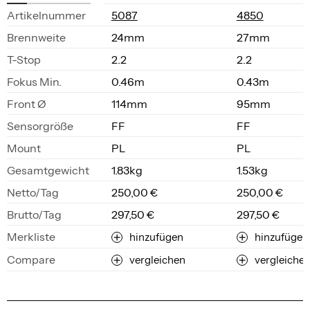
Ar­ti­kel­num­mer
5087
4850
Brenn­wei­te
24mm
27mm
T-Stop
2.2
2.2
Fo­kus Min.
0.46m
0.43m
Front Ø
114mm
95mm
Sen­sor­grö­ße
FF
FF
Mount
PL
PL
Ge­samt­ge­wicht
1.83kg
1.53kg
Net­to/Tag
250,00 €
250,00 €
Brut­to/Tag
297,50 €
297,50 €
Merkliste
hinzufügen
hinzufügen
Compare
vergleichen
vergleiche