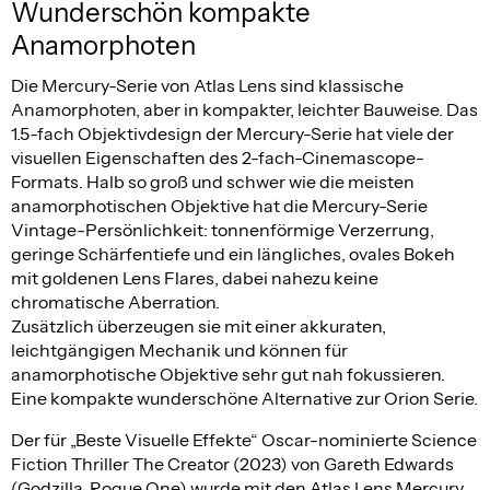
Wunderschön kompakte
Anamorphoten
Die Mercury-Serie von Atlas Lens sind klassische
Anamorphoten, aber in kompakter, leichter Bauweise. Das
1.5-fach Objektivdesign der Mercury-Serie hat viele der
visuellen Eigenschaften des 2-fach-Cinemascope-
Formats. Halb so groß und schwer wie die meisten
anamorphotischen Objektive hat die Mercury-Serie
Vintage-Persönlichkeit: tonnenförmige Verzerrung,
geringe Schärfentiefe und ein längliches, ovales Bokeh
mit goldenen Lens Flares, dabei nahezu keine
chromatische Aberration.
Zusätzlich überzeugen sie mit einer akkuraten,
leichtgängigen Mechanik und können für
anamorphotische Objektive sehr gut nah fokussieren.
Eine kompakte wunderschöne Alternative zur Orion Serie.
Der für „Beste Visuelle Effekte“ Oscar-nominierte Science
Fiction Thriller The Creator (2023) von Gareth Edwards
(Godzilla, Rogue One) wurde mit den Atlas Lens Mercury