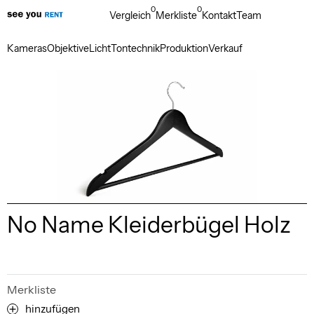
0
0
Vergleich
Merkliste
Kontakt
Team
Kameras
Objektive
Licht
Tontechnik
Produktion
Verkauf
No Name Kleiderbügel Holz
Merkliste
hinzufügen