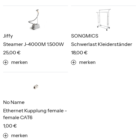
Jiffy
SONGMICS
Steamer J-4000M 1.500W
Schwerlast Kleiderständer
25,00 €
18,00 €
merken
merken
No Name
Ethernet Kupplung female -
female CAT6
1,00 €
merken