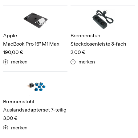
Apple
Brennenstuhl
MacBook Pro 16" M1 Max
Steckdosenleiste 3-fach
190,00 €
2,00 €
merken
merken
Brennenstuhl
Auslandsadapterset 7-teilig
3,00 €
merken