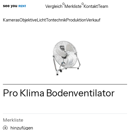
0
0
Vergleich
Merkliste
Kontakt
Team
Kameras
Objektive
Licht
Tontechnik
Produktion
Verkauf
Pro Klima Bodenventilator
Merkliste
hinzufügen