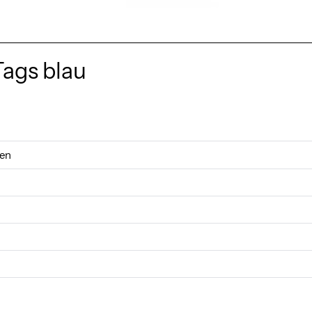
Tags blau
gen