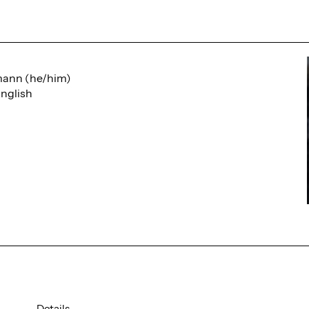
mann (he/him)
nglish
Details