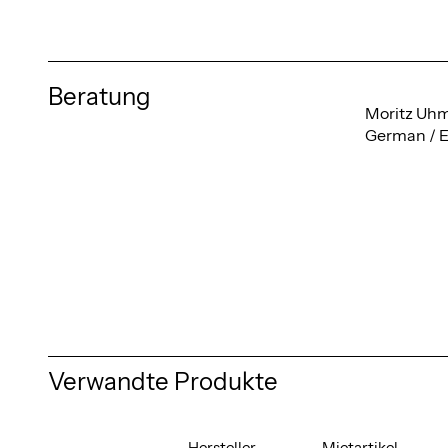
Beratung
Moritz Uh
German / E
Verwandte Produkte
Hersteller
Mietartikel