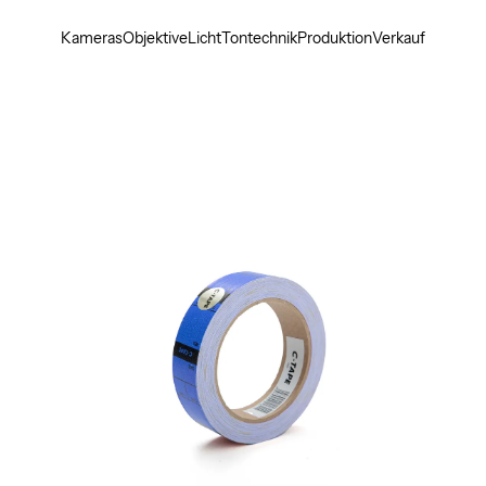
Kameras
Objektive
Licht
Tontechnik
Produktion
Verkauf