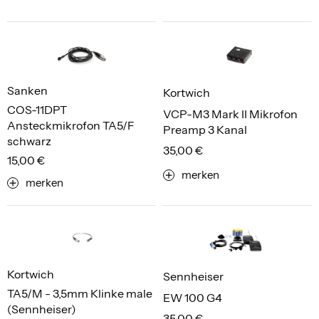
Sanken
Kortwich
COS-11DPT
VCP-M3 Mark II Mikrofon
Ansteckmikrofon TA5/F
Preamp 3 Kanal
schwarz
35,00 €
15,00 €
merken
merken
Kortwich
Sennheiser
TA5/M - 3,5mm Klinke male
EW 100 G4
(Sennheiser)
35,00 €