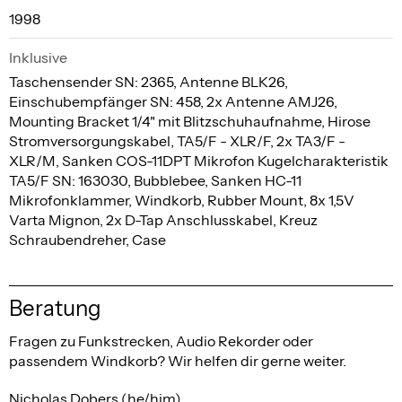
1998
Inklusive
Taschensender SN: 2365, Antenne BLK26,
Einschubempfänger SN: 458, 2x Antenne AMJ26,
Mounting Bracket 1/4" mit Blitzschuhaufnahme, Hirose
Stromversorgungskabel, TA5/F - XLR/F, 2x TA3/F -
XLR/M, Sanken COS-11DPT Mikrofon Kugelcharakteristik
TA5/F SN: 163030, Bubblebee, Sanken HC-11
Mikrofonklammer, Windkorb, Rubber Mount, 8x 1,5V
Varta Mignon, 2x D-Tap Anschlusskabel, Kreuz
Schraubendreher, Case
Beratung
Fragen zu Funkstrecken, Audio Rekorder oder
passendem Windkorb? Wir helfen dir gerne weiter.
Nicholas Dobers (he/him)