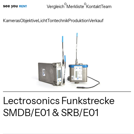
0
0
Vergleich
Merkliste
Kontakt
Team
Kameras
Objektive
Licht
Tontechnik
Produktion
Verkauf
Lectrosonics Funkstrecke
SMDB/E01 & SRB/E01