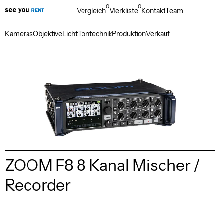
0
0
Vergleich
Merkliste
Kontakt
Team
Kameras
Objektive
Licht
Tontechnik
Produktion
Verkauf
ZOOM F8 8 Kanal Mischer /
Recorder