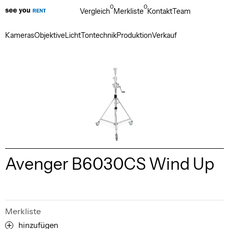
0
0
Vergleich
Merkliste
Kontakt
Team
Kameras
Objektive
Licht
Tontechnik
Produktion
Verkauf
Avenger B6030CS Wind Up
Merkliste
hinzufügen