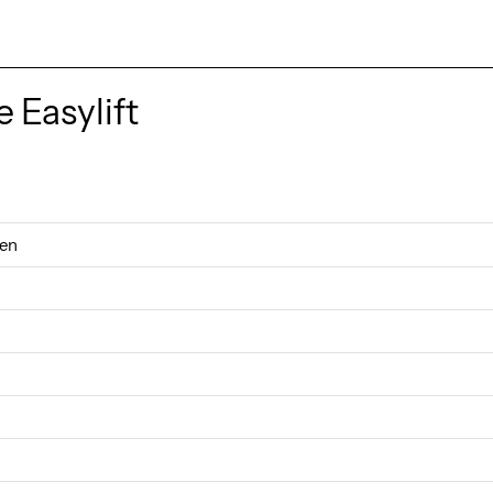
 Easylift
gen