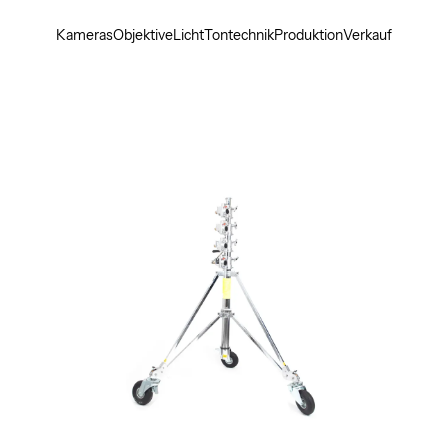
Kameras
Objektive
Licht
Tontechnik
Produktion
Verkauf