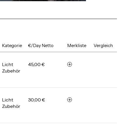
Kategorie
€/Day Netto
Merkliste
Vergleich
Licht
45,00 €
m
Zubehör
e
r
k
e
n
Licht
30,00 €
m
Zubehör
e
r
k
e