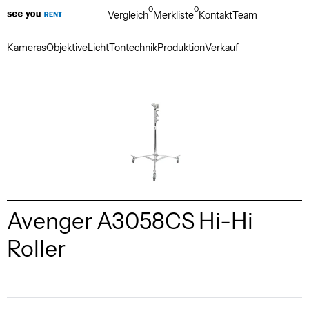
0
0
Vergleich
Merkliste
Kontakt
Team
Kameras
Objektive
Licht
Tontechnik
Produktion
Verkauf
Avenger A3058CS Hi-Hi
Roller